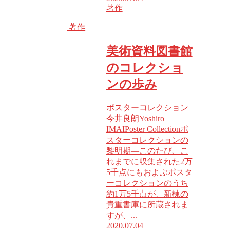
著作
著作
美術資料図書館
のコレクショ
ンの歩み
ポスターコレクション
今井良朗Yoshiro
IMAIPoster Collectionポ
スターコレクションの
黎明期―このたび、こ
れまでに収集された2万
5千点にもおよぶポスタ
ーコレクションのうち
約1万5千点が、新棟の
貴重書庫に所蔵されま
すが、...
2020.07.04