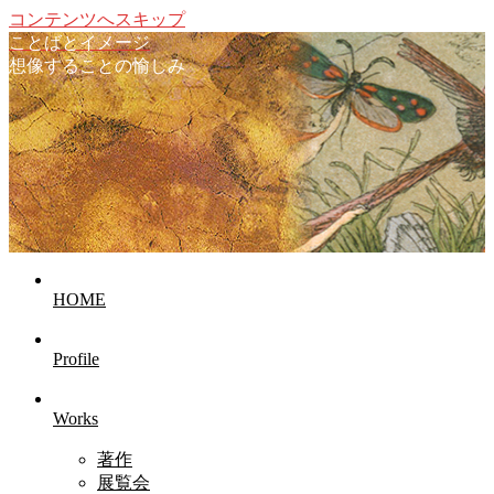
コンテンツへスキップ
ことばとイメージ
想像することの愉しみ
HOME
Profile
Works
著作
展覧会