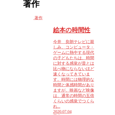
著作
著作
絵本の時間性
今井 良朗テレビに親
しみ、コンピュータ・
ゲームに熱中する現代
の子どもたちは、時間
に対する感覚が昔とは
比べ物にならないほど
速くなってきていま
す。時間には物理的な
時間と体感時間があり
ますが、映画など映像
は、通常の時間の五倍
くらいの感覚でつくら
れ...
2020.07.04