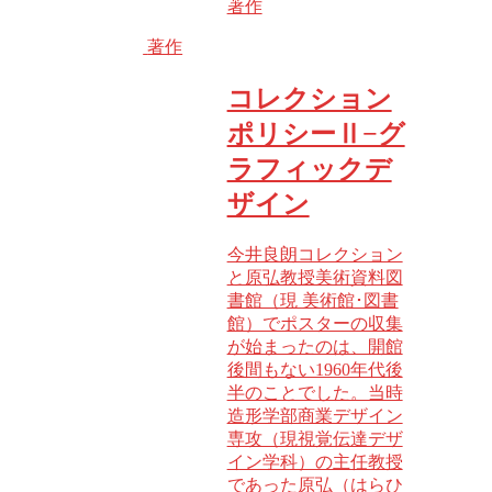
著作
著作
コレクション
ポリシーⅡ−グ
ラフィックデ
ザイン
今井良朗コレクション
と原弘教授美術資料図
書館（現 美術館･図書
館）でポスターの収集
が始まったのは、開館
後間もない1960年代後
半のことでした。当時
造形学部商業デザイン
専攻（現視覚伝達デザ
イン学科）の主任教授
であった原弘（はらひ