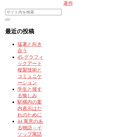
著作
最近の投稿
猛暑と向き
合う
45-グラフィ
ックアート
複製技術と
コミュニケ
ーション
学生と接す
る愉しみ
駅構内の案
内表示はだ
れのために
44 寓意のあ
る物語－イ
ソップ寓話