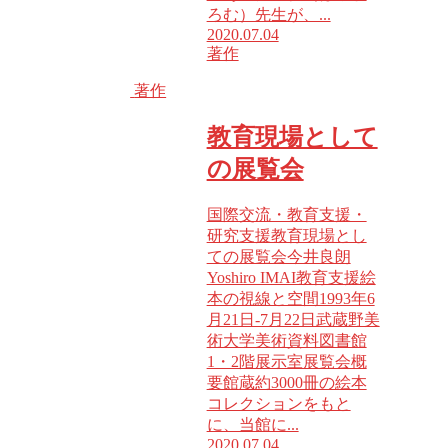
ろむ）先生が、...
2020.07.04
著作
著作
教育現場として
の展覧会
国際交流・教育支援・
研究支援教育現場とし
ての展覧会今井良朗
Yoshiro IMAI教育支援絵
本の視線と空間1993年6
月21日-7月22日武蔵野美
術大学美術資料図書館
1・2階展示室展覧会概
要館蔵約3000冊の絵本
コレクションをもと
に、当館に...
2020.07.04