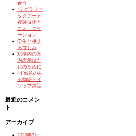
合う
45-グラフィ
ックアート
複製技術と
コミュニケ
ーション
学生と接す
る愉しみ
駅構内の案
内表示はだ
れのために
44 寓意のあ
る物語－イ
ソップ寓話
最近のコメン
ト
アーカイブ
2026年7月