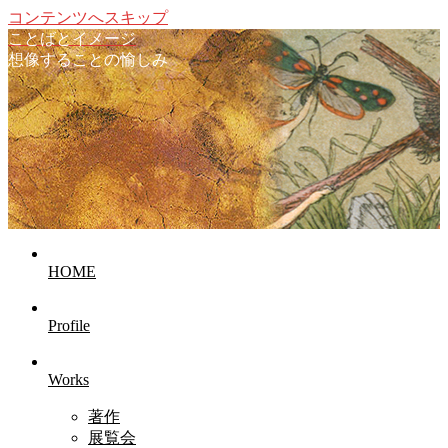
コンテンツへスキップ
ことばとイメージ
想像することの愉しみ
HOME
Profile
Works
著作
展覧会