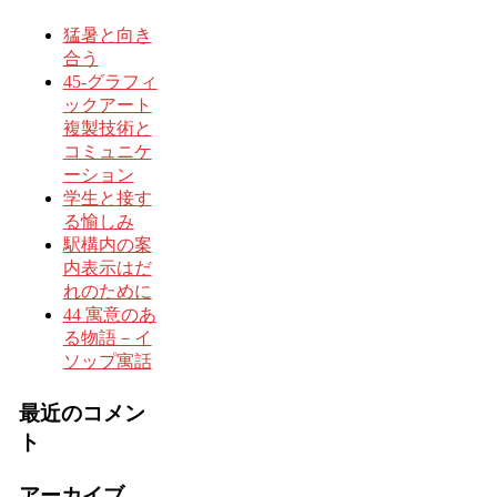
猛暑と向き
合う
45-グラフィ
ックアート
複製技術と
コミュニケ
ーション
学生と接す
る愉しみ
駅構内の案
内表示はだ
れのために
44 寓意のあ
る物語－イ
ソップ寓話
最近のコメン
ト
アーカイブ