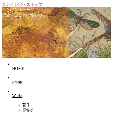
コンテンツへスキップ
ことばとイメージ
想像することの愉しみ
HOME
Profile
Works
著作
展覧会