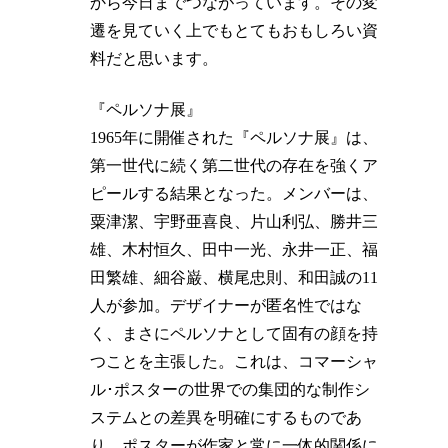
から今日までつながっています。その変
遷を見ていく上でもとてもおもしろい資
料だと思います。
『ペルソナ展』
1965年に開催された『ペルソナ展』は、
第一世代に続く第二世代の存在を強くア
ピールする結果となった。メンバーは、
粟津潔、宇野亜喜良、片山利弘、勝井三
雄、木村恒久、田中一光、永井一正、福
田繁雄、細谷巌、横尾忠則、和田誠の11
人が参加。デザイナーが匿名性ではな
く、まさにペルソナとして固有の顔を持
つことを主張した。これは、コマーシャ
ル･ポスターの世界での集団的な制作シ
ステムとの差異を明確にするものであ
り、ポスターが作家と常に一体的関係に