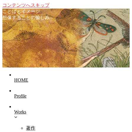
コンテンツへスキップ
ことばとイメージ
想像することの愉しみ
HOME
Profile
Works
著作