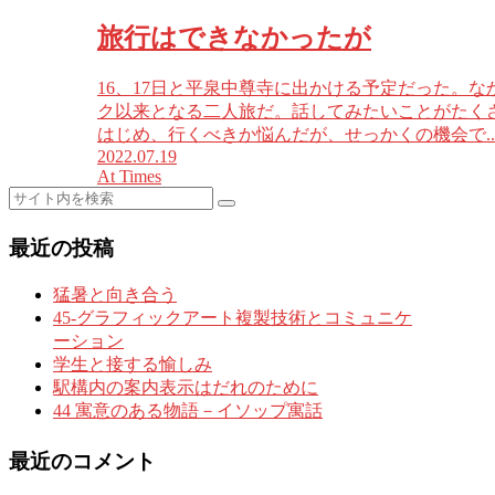
旅行はできなかったが
16、17日と平泉中尊寺に出かける予定だった。
ク以来となる二人旅だ。話してみたいことがたく
はじめ、行くべきか悩んだが、せっかくの機会で..
2022.07.19
At Times
最近の投稿
猛暑と向き合う
45-グラフィックアート複製技術とコミュニケ
ーション
学生と接する愉しみ
駅構内の案内表示はだれのために
44 寓意のある物語－イソップ寓話
最近のコメント