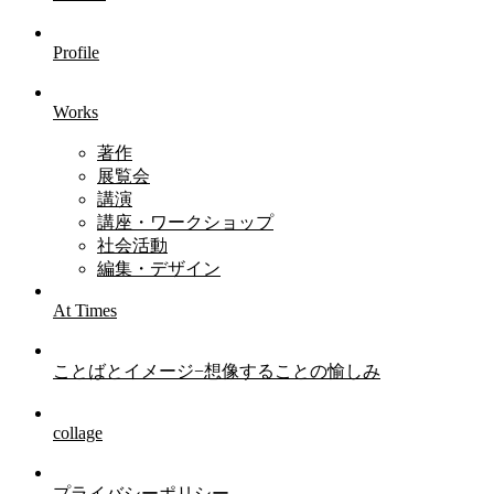
Profile
Works
著作
展覧会
講演
講座・ワークショップ
社会活動
編集・デザイン
At Times
ことばとイメージ−想像することの愉しみ
collage
プライバシーポリシー