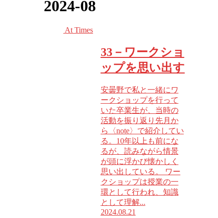
2024-08
At Times
33－ワークショ
ップを思い出す
安曇野で私と一緒にワ
ークショップを行って
いた卒業生が、当時の
活動を振り返り先月か
ら〈note〉で紹介してい
る。10年以上も前にな
るが、読みながら情景
が頭に浮かび懐かしく
思い出している。 ワー
クショップは授業の一
環として行われ、知識
として理解...
2024.08.21