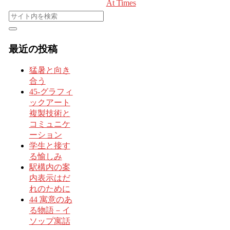
At Times
最近の投稿
猛暑と向き
合う
45-グラフィ
ックアート
複製技術と
コミュニケ
ーション
学生と接す
る愉しみ
駅構内の案
内表示はだ
れのために
44 寓意のあ
る物語－イ
ソップ寓話