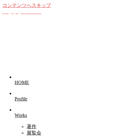
コンテンツへスキップ
ことばとイメージ
想像することの愉しみ
HOME
Profile
Works
著作
展覧会