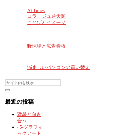
At Times
コラージュ
通天閣
ことばとイメージ
野球場と広告看板
悩ましいパソコンの買い替え
最近の投稿
猛暑と向き
合う
45-グラフィ
ックアート