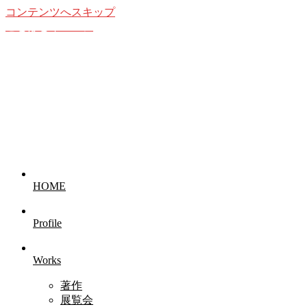
コンテンツへスキップ
ことばとイメージ
想像することの愉しみ
HOME
Profile
Works
著作
展覧会