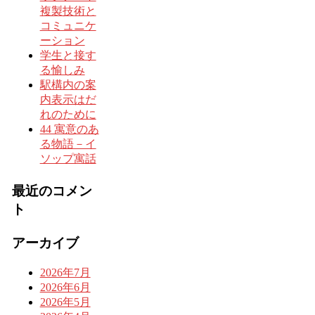
複製技術と
コミュニケ
ーション
学生と接す
る愉しみ
駅構内の案
内表示はだ
れのために
44 寓意のあ
る物語－イ
ソップ寓話
最近のコメン
ト
アーカイブ
2026年7月
2026年6月
2026年5月