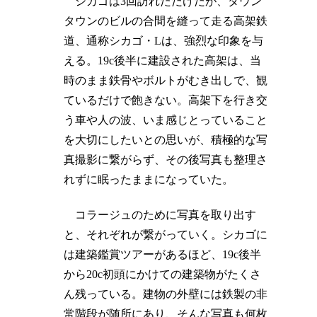
シカゴは3回訪れただけだが、ダウン
タウンのビルの合間を縫って走る高架鉄
道、通称シカゴ・Lは、強烈な印象を与
える。19c後半に建設された高架は、当
時のまま鉄骨やボルトがむき出しで、観
ているだけで飽きない。高架下を行き交
う車や人の波、いま感じとっていること
を大切にしたいとの思いが、積極的な写
真撮影に繋がらず、その後写真も整理さ
れずに眠ったままになっていた。
コラージュのために写真を取り出す
と、それぞれが繋がっていく。シカゴに
は建築鑑賞ツアーがあるほど、19c後半
から20c初頭にかけての建築物がたくさ
ん残っている。建物の外壁には鉄製の非
常階段が随所にあり、そんな写真も何枚