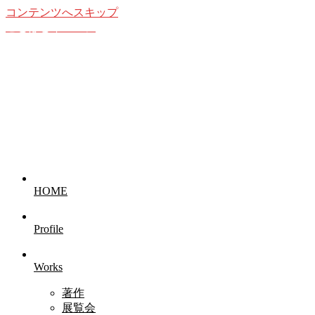
コンテンツへスキップ
ことばとイメージ
想像することの愉しみ
HOME
Profile
Works
著作
展覧会