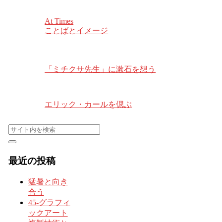
At Times
ことばとイメージ
「ミチクサ先生」に漱石を想う
エリック・カールを偲ぶ
最近の投稿
猛暑と向き
合う
45-グラフィ
ックアート