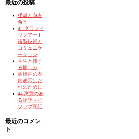
最近の投稿
猛暑と向き
合う
45-グラフィ
ックアート
複製技術と
コミュニケ
ーション
学生と接す
る愉しみ
駅構内の案
内表示はだ
れのために
44 寓意のあ
る物語－イ
ソップ寓話
最近のコメン
ト