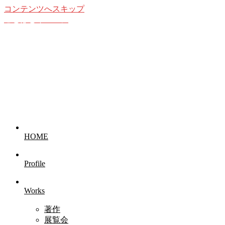
コンテンツへスキップ
ことばとイメージ
想像することの愉しみ
HOME
Profile
Works
著作
展覧会