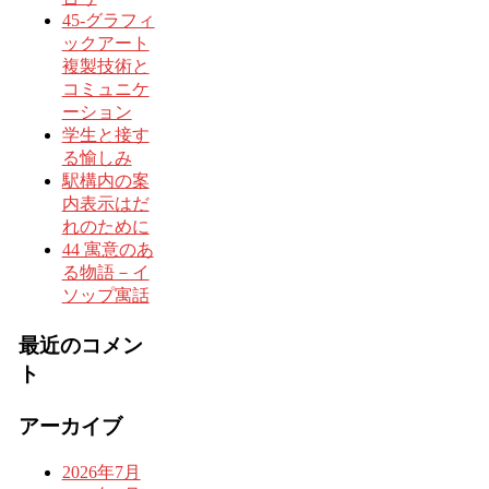
45-グラフィ
ックアート
複製技術と
コミュニケ
ーション
学生と接す
る愉しみ
駅構内の案
内表示はだ
れのために
44 寓意のあ
る物語－イ
ソップ寓話
最近のコメン
ト
アーカイブ
2026年7月