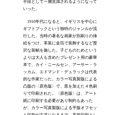
手段として一層意識されるようになって
いった。
1910年代になると、イギリスを中心に
ギフトブックという独特のジャンルが流
行した。当時の著名な画家が別刷りの挿
絵をつけ、革装に金箔で装飾するなど贅
沢な装幀を施した。子どものためという
よりは大人も含めたプレゼント用の豪華
本で、カイ・ニールセン、アーサー・ラ
ッカム、エドマンド・デュラックは代表
的な作家だった。カラー写真製版による
凸版の〈原色版〉で、黒を加えた４色刷
りで印刷された。〈原色版〉は、アート
紙に印刷する必要があり制約もあった
が、カラー写真製版による平版オフセッ
ト印刷が主流になるまで、高級印刷とし