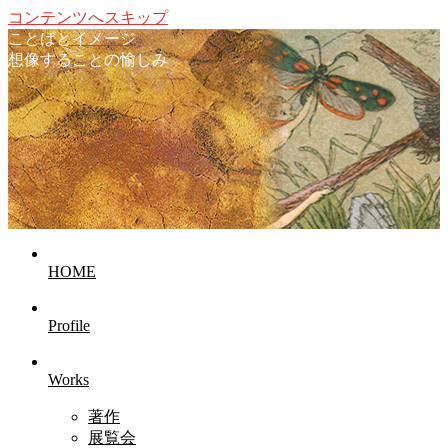
コンテンツへスキップ
ことばとイメージ
想像することの愉しみ
HOME
Profile
Works
著作
展覧会