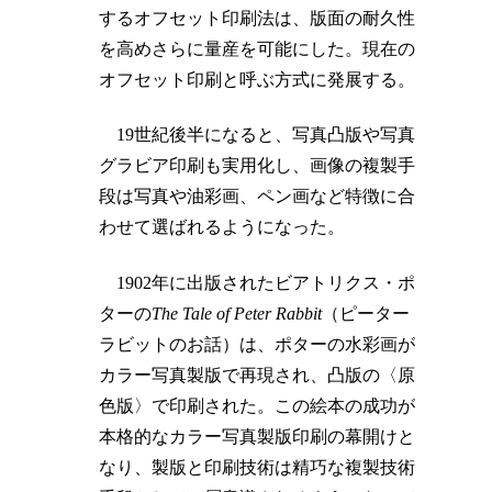
するオフセット印刷法は、版面の耐久性
を高めさらに量産を可能にした。現在の
オフセット印刷と呼ぶ方式に発展する。
19世紀後半になると、写真凸版や写真
グラビア印刷も実用化し、画像の複製手
段は写真や油彩画、ペン画など特徴に合
わせて選ばれるようになった。
1902年に出版されたビアトリクス・ポ
ターの
The Tale of Peter Rabbit
（ピーター
ラビットのお話）は、ポターの水彩画が
カラー写真製版で再現され、凸版の〈原
色版〉で印刷された。この絵本の成功が
本格的なカラー写真製版印刷の幕開けと
なり、製版と印刷技術は精巧な複製技術