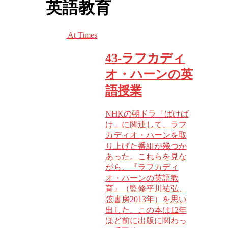
英語教育
At Times
43-ラフカディ
オ・ハーンの英
語授業
NHKの朝ドラ「ばけば
け」に関連して、ラフ
カディオ・ハーンを取
り上げた番組が幾つか
あった。これらを見な
がら、『ラフカディ
オ・ハーンの英語教
育』（監修平川祐弘、
弦書房2013年）を思い
出した。この本は12年
ほど前に出版に関わっ