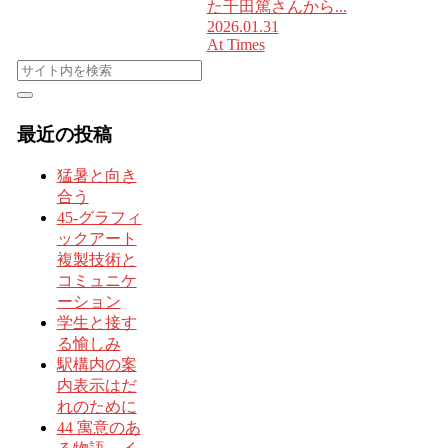
た千田篤さんから...
2026.01.31
At Times
最近の投稿
猛暑と向き
合う
45-グラフィ
ックアート
複製技術と
コミュニケ
ーション
学生と接す
る愉しみ
駅構内の案
内表示はだ
れのために
44 寓意のあ