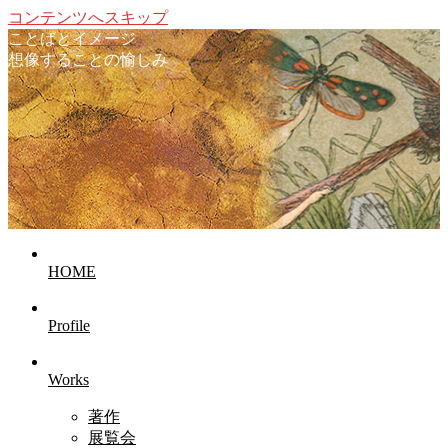
コンテンツへスキップ
ことばとイメージ
想像することの愉しみ
HOME
Profile
Works
著作
展覧会