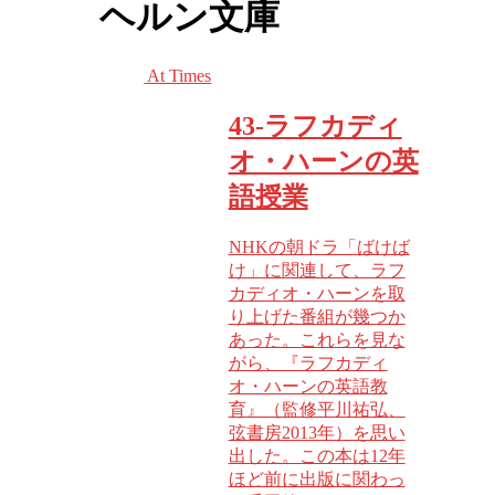
ヘルン文庫
At Times
43-ラフカディ
オ・ハーンの英
語授業
NHKの朝ドラ「ばけば
け」に関連して、ラフ
カディオ・ハーンを取
り上げた番組が幾つか
あった。これらを見な
がら、『ラフカディ
オ・ハーンの英語教
育』（監修平川祐弘、
弦書房2013年）を思い
出した。この本は12年
ほど前に出版に関わっ