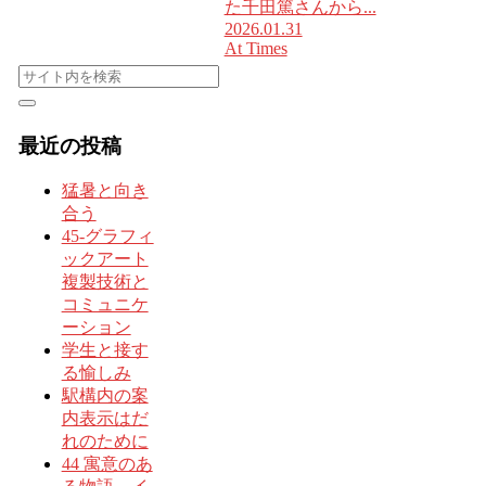
た千田篤さんから...
2026.01.31
At Times
最近の投稿
猛暑と向き
合う
45-グラフィ
ックアート
複製技術と
コミュニケ
ーション
学生と接す
る愉しみ
駅構内の案
内表示はだ
れのために
44 寓意のあ