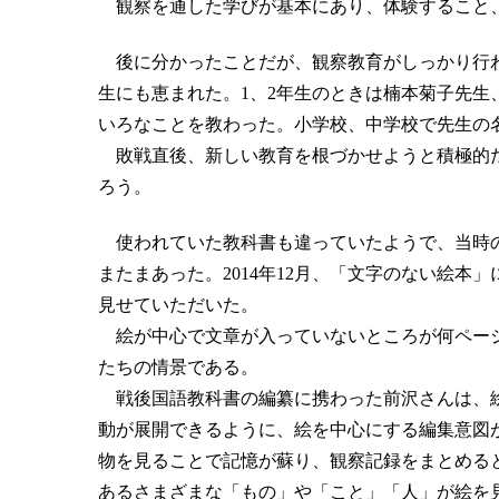
観察を通した学びが基本にあり、体験すること、
後に分かったことだが、観察教育がしっかり行わ
生にも恵まれた。1、2年生のときは楠本菊子先生
いろなことを教わった。小学校、中学校で先生の
敗戦直後、新しい教育を根づかせようと積極的だ
ろう。
使われていた教科書も違っていたようで、当時の国
またまあった。2014年12月、「文字のない絵
見せていただいた。
絵が中心で文章が入っていないところが何ページ
たちの情景である。
戦後国語教科書の編纂に携わった前沢さんは、絵
動が展開できるように、絵を中心にする編集意図
物を見ることで記憶が蘇り、観察記録をまとめる
あるさまざまな「もの」や「こと」「人」が絵を