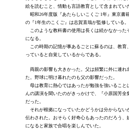
絵を読むこと、情動も言語教育として含まれてい
昭和26年度版『あたらしいこくご 1年』東京書
の『1年生のこくご』は志賀直哉が監修している。
このような教科書の使用は長くは続かなかったそ
になる。
この時期の記憶が事あるごとに蘇るのは、教育、
っていると自覚しているからである。
両親の影響も大きかった。父は頻繁に外に連れ出
た。野球に明け暮れたのも父の影響だった。
母は教育に熱心ではあったが勉強を強いることは
んの講演を聞いたのがきっかけで、『小原国芳全
だった。
それが根拠になっていたかどうかは分からないが
伝わされた。おそらく好奇心もあったのだろう、
になると家族で合唱を楽しんでいた。