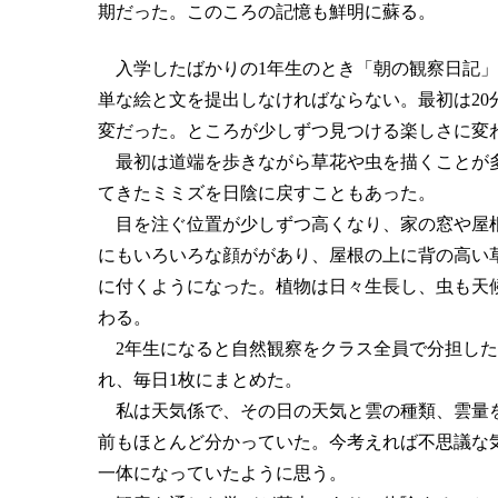
期だった。このころの記憶も鮮明に蘇る。
入学したばかりの1年生のとき「朝の観察日記」
単な絵と文を提出しなければならない。最初は2
変だった。ところが少しずつ見つける楽しさに変
最初は道端を歩きながら草花や虫を描くことが多
てきたミミズを日陰に戻すこともあった。
目を注ぐ位置が少しずつ高くなり、家の窓や屋根
にもいろいろな顔ががあり、屋根の上に背の高い
に付くようになった。植物は日々生長し、虫も天
わる。
2年生になると自然観察をクラス全員で分担した
れ、毎日1枚にまとめた。
私は天気係で、その日の天気と雲の種類、雲量を
前もほとんど分かっていた。今考えれば不思議な
一体になっていたように思う。