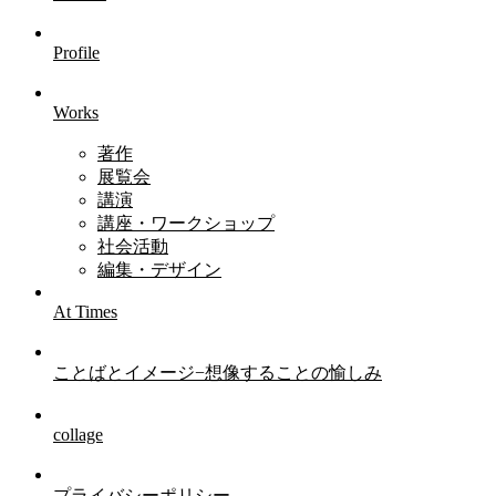
Profile
Works
著作
展覧会
講演
講座・ワークショップ
社会活動
編集・デザイン
At Times
ことばとイメージ−想像することの愉しみ
collage
プライバシーポリシー