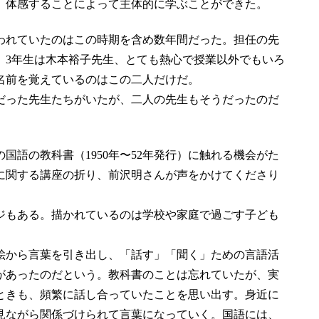
体感することによって主体的に学ぶことができた。
れていたのはこの時期を含め数年間だった。担任の先
、3年生は木本裕子先生、とても熱心で授業以外でもいろ
名前を覚えているのはこの二人だけだ。
った先生たちがいたが、二人の先生もそうだったのだ
語の教科書（1950年〜52年発行）に触れる機会がた
本」に関する講座の折り、前沢明さんが声をかけてくださり
もある。描かれているのは学校や家庭で過ごす子ども
から言葉を引き出し、「話す」「聞く」ための言語活
があったのだという。教科書のことは忘れていたが、実
ときも、頻繁に話し合っていたことを思い出す。身近に
見ながら関係づけられて言葉になっていく。国語には、