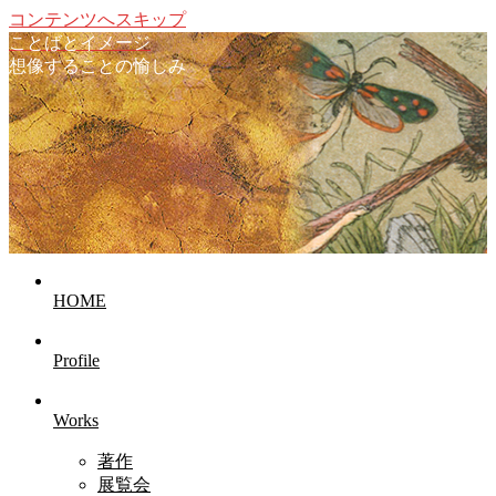
コンテンツへスキップ
ことばとイメージ
想像することの愉しみ
HOME
Profile
Works
著作
展覧会