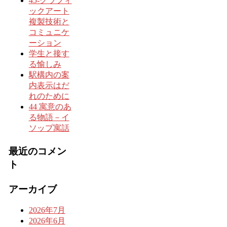
45-グラフィ
ックアート
複製技術と
コミュニケ
ーション
学生と接す
る愉しみ
駅構内の案
内表示はだ
れのために
44 寓意のあ
る物語－イ
ソップ寓話
最近のコメン
ト
アーカイブ
2026年7月
2026年6月