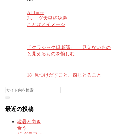
At Times
Jリーグ天皇杯決勝
ことばとイメージ
「クラシック倶楽部」 — 見えないもの
と見えるものを愉しむ
18−見つけだすこと、感じとること
最近の投稿
猛暑と向き
合う