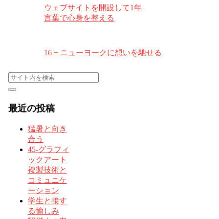
ウェブサイトを開設して1年
言葉で心身を整える
16 − ニューヨークに想いを馳せる
最近の投稿
猛暑と向き
合う
45-グラフィ
ックアート
複製技術と
コミュニケ
ーション
学生と接す
る愉しみ