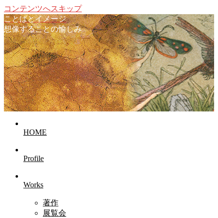
コンテンツへスキップ
ことばとイメージ
想像することの愉しみ
HOME
Profile
Works
著作
展覧会