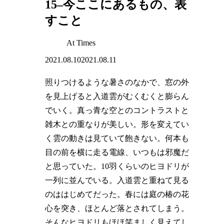
15–今ここにあるもの、表
すこと
At Times
2021.08.10
2021.08.11
照りつけるような暑さのなかで、窓の外
を見上げると入道雲がむくむくと膨らん
でいく。真っ青な空とのコントラストと
雑木との重なりが美しい。形を変えてい
く雲の動きは見ていて飽きない。何本も
目の前を横に走る電線、いつもは邪魔だ
と思っていた。10羽くらいのヒヨドリが
一列に並んでいる。入道雲と重ねて見る
のははじめてだった。春には庭の椿の花
心を突き、ほとんど落とされてしまう。
そんなヒヨドリもほほ笑ましく見えてし