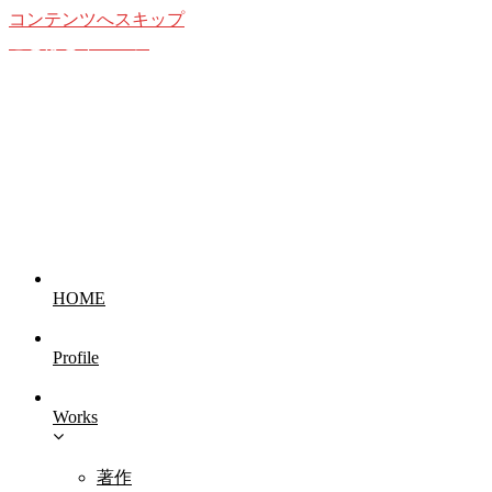
コンテンツへスキップ
ことばとイメージ
想像することの愉しみ
HOME
Profile
Works
著作