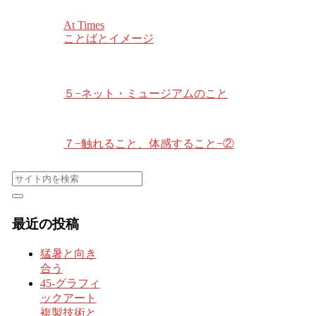
At Times
ことばとイメージ
５−ネット・ミュージアムのこと
７−触れること、体感すること−②
最近の投稿
猛暑と向き
合う
45-グラフィ
ックアート
複製技術と