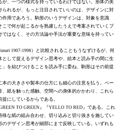
るが、一つの様式を持っているわけではない。形体の美
けられるが、もっと注目されていいのは、デザインに対
の作用であろう。駒形のいうデザインは、対象を意識
そこで何が起こるかを熟慮したうえで考案されていくプ
けではなく、その方法論や手法が重要な意味を持ってい
ari 1907-1998）と比較されることもうなずけるが、何
体として捉えるデザイン思考や、絵本と読み手の間に生
と」を結びつけることを読み手に委ね、駒形はその前提
に本の大きさや製本の仕方にも細心の注意を払う。ペー
音、紙を触った感触、空間への身体的かかわり、これら
前提にしているからである。
EEN TO GREEN』『YELLO TO RED』である。これ
特殊な紙の組み合わせ、切り込みと切り抜きを施してい
形のデザイン思考が細部にまで反映している。いずれも