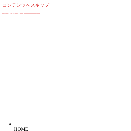
コンテンツへスキップ
ことばとイメージ
想像することの愉しみ
HOME