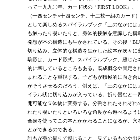
って一九九〇年、カード状の『FIRST LOOK』、『
（十四センチ×十四センチ、十二枚一組のカード
として楽しめるスパイラルブック『土のなかには
も触ったり覗いたりと、身体的接触を意識した構
発想が本の構造にも生かされている。その後『BLUE T
切り込み、立体的な構造を生かした絵本が次々に
駒形は、カード形式、スパイラルブック、綴じた
的に壊しているところもある。既成概念や固定さ
まれることを重視する。子どもが積極的に向き合
がそうさせるのだろう。例えば、『土のなかには
イラル状に切り込みが入っている。折り畳むと十
開可能な立体物に変身する。分割されたそれぞれ
れたり覗いたりといろいろな角度から遊べるよう
全身を使ってこの本とかかわることになるが、穴
とができるのである。
誰もが身の周りで感じること、見ているものや出