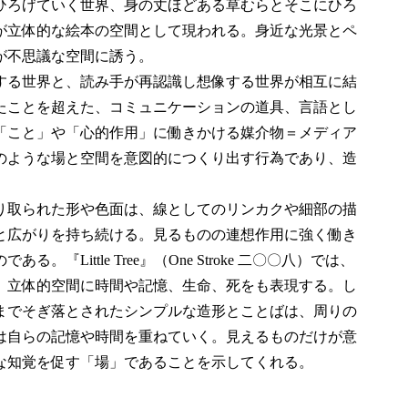
ひろげていく世界、身の丈ほどある草むらとそこにひろ
が立体的な絵本の空間として現われる。身近な光景とペ
が不思議な空間に誘う。
する世界と、読み手が再認識し想像する世界が相互に結
たことを超えた、コミュニケーションの道具、言語とし
「こと」や「心的作用」に働きかける媒介物＝メディア
のような場と空間を意図的につくり出す行為であり、造
り取られた形や色面は、線としてのリンカクや細部の描
と広がりを持ち続ける。見るものの連想作用に強く働き
Little Tree』（One Stroke 二〇〇八）では、
、立体的空間に時間や記憶、生命、死をも表現する。し
までそぎ落とされたシンプルな造形とことばは、周りの
は自らの記憶や時間を重ねていく。見えるものだけが意
な知覚を促す「場」であることを示してくれる。