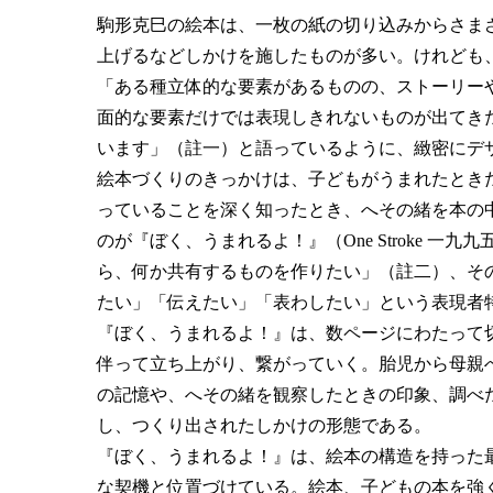
駒形克巳の絵本は、一枚の紙の切り込みからさま
上げるなどしかけを施したものが多い。けれども
「ある種立体的な要素があるものの、ストーリー
面的な要素だけでは表現しきれないものが出てき
います」（註一）と語っているように、緻密にデ
絵本づくりのきっかけは、子どもがうまれたとき
っていることを深く知ったとき、へその緒を本の
のが『ぼく、うまれるよ！』（One Stroke 
ら、何か共有するものを作りたい」（註二）、そ
たい」「伝えたい」「表わしたい」という表現者
『ぼく、うまれるよ！』は、数ページにわたって
伴って立ち上がり、繋がっていく。胎児から母親
の記憶や、へその緒を観察したときの印象、調べ
し、つくり出されたしかけの形態である。
『ぼく、うまれるよ！』は、絵本の構造を持った
な契機と位置づけている。絵本、子どもの本を強