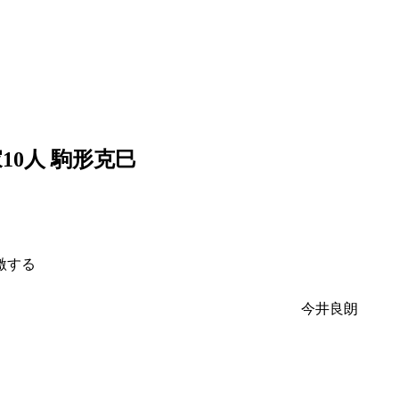
0人 駒形克巳
激する
今井良朗