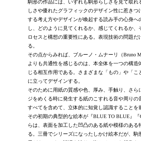
駒形の作品には、いずれも駒形らしさを見て取れ
しさや優れたグラフィックのデザイン性に惹きつ
する考え方やデザインが喚起する読み手の心身へ
し、どのように見てくれるか、感じてくれるか、
ロセスと構想の重要性にある。表現技術の問題だ
る。
その点からみれば、ブルーノ・ムナーリ（Bruno Mun
よりも共通性を感じるのは、本全体を一つの構造
じる相互作用である。さまざまな「もの」や「こ
に立ってデザインする。
そのために用紙の質感や色、厚み、手触り、さら
ジをめくる時に発生する紙のこすれる音や周りの
すべてを含めて、立体的に知覚し認識することを
その初期の典型的な絵本が『BLUE TO BLUE』『GR
らは、表面を加工した凹凸のある紙や模様のある
る。三冊でシリーズになったしかけ絵本だが、駒