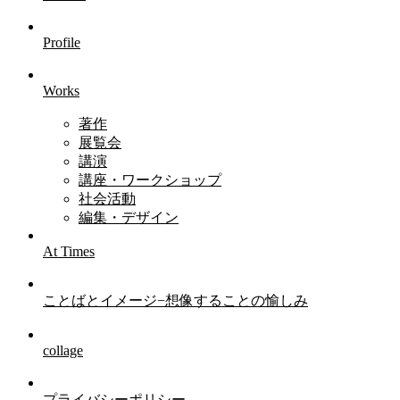
Profile
Works
著作
展覧会
講演
講座・ワークショップ
社会活動
編集・デザイン
At Times
ことばとイメージ−想像することの愉しみ
collage
プライバシーポリシー