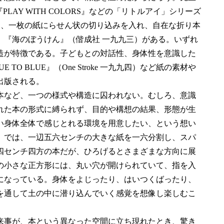
PLAY WITH COLORS』などの「リトルアイ」シリーズ
）、一枚の紙にらせん状の切り込みを入れ、自在な折り本
』『海のぼうけん』（偕成社 一九九三）がある。いずれ
造が特徴である。子どもとの対話性、身体性を意識した
O BLUE』（One Stroke 一九九四）など紙の素材や
出版される。
本など、一つの様式や構造に囚われない。むしろ、意識
れた本の形式に縛られず、目的や構想の結果、形態が生
い身体全体で感じとれる環境を用意したい、という想い
』では、一辺五六センチの大きな紙を一六分割し、スパ
四センチ四方の本だが、ひろげるとさまざまな方向に展
の小さな正方形には、丸い穴が開けられていて、指を入
になっている。身体をよじったり、はいつくばったり、
を通して土の中に潜り込んでいく感覚を想像し楽しむこ
来事が、本という異なった空間に立ち現れたとき、驚き