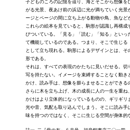
子どものころの記憶を辿り、海とそこから想像を
がる光景、夜あけ前の浜辺に光が満ちていく光景
ージとページの間に立ち上がる動物や鳥、魚など
これらの絵本を見ていると、駒形が認識し再構成
びついている。「見る」「読む」「知る」といっ
て機能しているのである。つまり、そこで生じる
として立ち現れる。駒形によるデザインとは、そ
形である。
それは、すべての表現のかたちに見いだせる。切
写を持たない。イメージを束縛することなく動き
かけ、読み手は、想像を膨らませることができるのである。『
さらに木を立ち上げ、木の成長に人の一生を重ね
かけはより立体的になっているものの、ギリギリ
光や音、気配も取り込んでしまう。そこに読み手
味を持つのではなく、そこに生じる空間が身体的