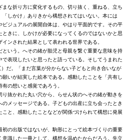
ざまな折り方に変化するもの、切り抜く、重ねる、立ち
、「しかけ」ありきから構想されてはいない。本には
やビジュアルの展開自体は、やはり平面的です。その平
たときに、しかけが必要になってくるのではないかと思
ザインされた結果として表われる世界である。
だという。へその緒が胎児と母親を繋ぐ重要な意味を持
中で表現したいと思ったと語っている。そしてうまれた
一九九五）だ。「まだ言葉が分からない子どもと向き合いなが
の願いが結実した絵本である。感動したことを「共有し
特有の想いと感覚であろう。
切り抜かれた丸い穴から、らせん状のへその緒が動きを
へのメッセージである。子どもの出産に立ち会ったとき
たこと、感動したことなどが関係づけられて構想に発展
最初の出版ではないが、駒形にとって絵本づくりの重要
く意識した一冊として、構想を温めたからだろう。先立