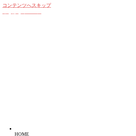
コンテンツへスキップ
ことばとイメージ
想像することの愉しみ
HOME