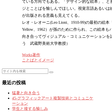
ている方向でもある。「デザイン的な絵本」、と
ジとことばを愉しんでほしい。視覚言語あるいは
が出版される意義も見えてくる。
レオ・レオーニ(Leo Lioni、1910-99)の最初の絵本『あ
Yellow、1962）が孫のために作られ、この
向き合ってヴィジュアル・コミュニケーションを
う 武蔵野美術大学教授）
Works
著作
ことばとイメージ
最近の投稿
猛暑と向き合う
45-グラフィックアート複製技術とコミュニケ
ーション
学生と接する愉しみ