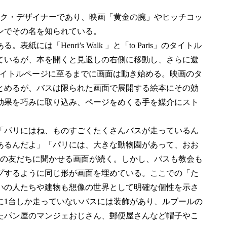
ック・デザイナーであり、映画「黄金の腕」やヒッチコッ
ンでその名を知られている。
は「Henri’s Walk 」と「to Paris」のタイトル
ているが、本を開くと見返しの右側に移動し、さらに遊
残る。タイトルページに至るまでに画面は動き始める。映画のタ
まとめるが、バスは限られた画面で展開する絵本にその効
効果を巧みに取り込み、ページをめくる手を媒介にスト
「パリにはね、ものすごくたくさんバスが走っているん
あるんだよ」「パリには、大きな動物園があって、おお
人の友だちに聞かせる画面が続く。しかし、バスも教会も
プするように同じ形が画面を埋めている。ここでの「た
いの人たちや建物も想像の世界として明確な個性を示さ
に1台しか走っていないバスには装飾があり、ルブールの
たパン屋のマンジェおじさん、郵便屋さんなど帽子やこ