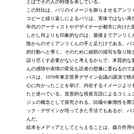
とばでその人の特徴を表している。
この対比は、パリのイメージを膨らませるアンリ
コピーと繰り返しによるパリは、実体ではない再
年代のアーティストやデザイナーが都市に向けた
しかし何よりも印象的なのは、最後までアンリく
陰からのぞくアンリくんの手と足だけである。バ
的行動へと導く。そのために細部の描写を取り除
語り尽くす必要がないと考えるからで、本質的な
んの感情や表情の変化も読者の想像に委ねるので
バスは、1970年東京世界デザイン会議の講演で
心に向かったことを挙げ、内在するイメージより
たと述べている。造形的な視覚言語によるコミュ
ジュの概念として探究される。比喩や象徴性を際
ック・デザインが培ってきた手法でもあるが、バ
んだ。
絵本をメディアとしてとらえることは、媒介作用