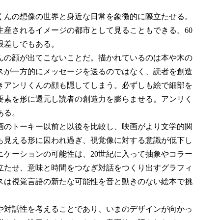
くんの想像の世界と身近な日常を象徴的に際立たせる。
生産されるイメージの都市として見ることもできる。60
眼差しでもある。
んの顔が出てこないことだ。描かれているのは本や木の
スが一方的にメッセージを送るのではなく、読者を創造
きアンリくんの顔も隠してしまう。必ずしも絵で細部を
要素を形に還元し読者の創造力を膨らませる。アンリく
ある。
映画のトーキー以前と以後を比較し、映画がより文学的関
も見える形に囚われ過ぎ、視覚像に対する意識が低下し
ニケーションの可能性は、20世紀に入って抽象やコラー
立たせ、意味と時間をつなぎ対話をつくり出すグラフィ
スは視覚言語の新たな可能性を音と動きのない絵本で挑
や対話性を考えることであり、いまのデザインが向かっ