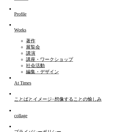
Profile
Works
著作
展覧会
講演
講座・ワークショップ
社会活動
編集・デザイン
At Times
ことばとイメージ−想像することの愉しみ
collage
プライバシーポリシー