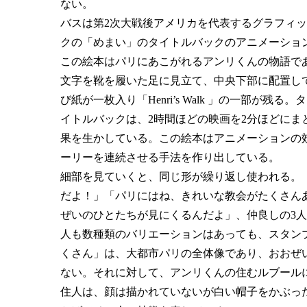
ない。
バスは第2次大戦後アメリカを代表するグラフィ
クの「めまい」のタイトルバックのアニメーショ
この絵本はパリにあこがれるアンリくんの物語である。表紙に
文字を靴を履いた足に見立て、中央下部に配置し
び紙が一枚入り「Henri’s Walk 」の一部が
イトルバックは、2時間ほどの映画を2分ほどに
果を生かしている。この絵本はアニメーションの
ーリーを連続させる手法を作り出している。
細部を見ていくと、同じ形が繰り返し使われる。
だよ！」「パリにはね、きれいな教会がたくさん
ぜいのひとたちが見にくるんだよ」、仲良しの3
人も数種類のバリエーションはあっても、スタン
くさん」は、大都市パリの全体像であり、おおぜ
ない。それに対して、アンリくんの住むルブール
住人は、顔は描かれていないが白い帽子をかぶっ