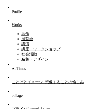
Profile
Works
著作
展覧会
講演
講座・ワークショップ
社会活動
編集・デザイン
At Times
ことばとイメージ−想像することの愉しみ
collage
プライバシーポリシー