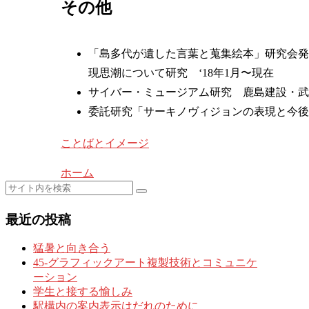
その他
「島多代が遺した言葉と蒐集絵本」研究会発
現思潮について研究 ‘18年1月〜現在
サイバー・ミュージアム研究 鹿島建設・武蔵野
委託研究「サーキノヴィジョンの表現と今後の可
ことばとイメージ
ホーム
最近の投稿
猛暑と向き合う
45-グラフィックアート複製技術とコミュニケ
ーション
学生と接する愉しみ
駅構内の案内表示はだれのために