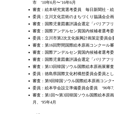
市 ‘10年6月〜’16年6月
審査：絵本研究賞選考委員 毎日新聞社・絵本学会
委員：立川文化芸術のまちづくり協議会企画運営
審査：国際児童図書評議会選定「バリアフリ
審査：国際アンデルセン賞国内候補者選考委
委員：立川市第2次文化振興計画策定委員会委員 
審査：第16回野間国際絵本原画コンクール審
審査：国際アンデルセン賞国内候補者選考委員
審査：国際児童図書評議会選定「バリアフリ
審査：第13回韓国ソウル国際絵本原画展審査員
委員：徳島県国際文化村構想委員会委員として構
審査：第9回韓国ソウル国際絵本原画コンクー
委員：絵本学会設立準備委員会委員 ‘96年7
審査：第1回〜第3回韓国ソウル国際絵本原画コ
月、‘95年4月