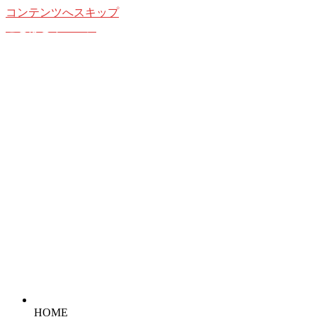
コンテンツへスキップ
ことばとイメージ
想像することの愉しみ
HOME